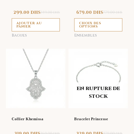
choi
sur
299.00
DHS
349.00
679.00
DHS
779.00
DHS
DHS
la
AJOUTER AU
CHOIX DES
page
PANIER
OPTIONS
du
Bagues
Ensembles
prod
EN RUPTURE DE
STOCK
Collier Khemissa
Bracelet Princesse
319.00
DHS
369.00
329.00
DHS
379.00
DHS
DHS