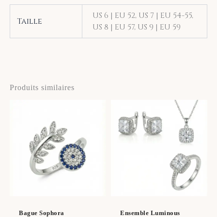
US 6 | EU 52, US 7 | EU 54-55,
Taille
US 8 | EU 57, US 9 | EU 59
Produits similaires
Ce
prod
a
plus
vari
Les
opti
peu
être
Bague Sophora
Ensemble Luminous