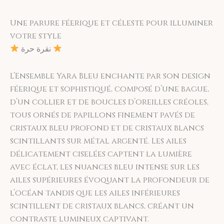
gardent leur éclat. Garantie incluse.
Satisfait ou remboursé. Vous disposez de 14
Une parure féerique et céleste pour illuminer
jours pour échanger votre bijou s'il n'a pas
votre style
été porté.
نقرة حرة
L’Ensemble Yara Bleu enchante par son design
féerique et sophistiqué, composé d’une bague,
d’un collier et de boucles d’oreilles créoles,
tous ornés de papillons finement pavés de
cristaux bleu profond et de cristaux blancs
scintillants sur métal argenté. Les ailes
délicatement ciselées captent la lumière
avec éclat, les nuances bleu intense sur les
ailes supérieures évoquant la profondeur de
l’océan tandis que les ailes inférieures
scintillent de cristaux blancs, créant un
contraste lumineux captivant.