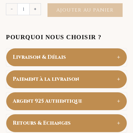
-
+
AJOUTER AU PANIER
POURQUOI NOUS CHOISIR ?
+
Livraison & Délais
Livraison Gratuite partout au Maroc.
+
Paiement à la livraison
• Toutes Les villes : 24 à 48h
Payez en espèces uniquement à la réception
+
Argent 925 Authentique
de votre commande (Cash on Delivery).
tous nos articles sont en Argent Sterling
+
Retours & Echanges
925 véritable. Ils resistent à l'eau et