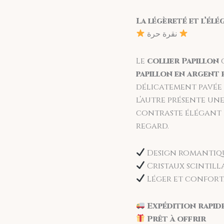
Satisfait ou rembo
La légèreté et l’él
échanger votre bijo
نقرة حرة
Le
collier Papillon
papillon en argent 
délicatement pavée
l’autre présente un
contraste élégant 
regard.
Design romantiqu
Cristaux scintill
Léger et confort
Expédition rapid
Prêt à offrir