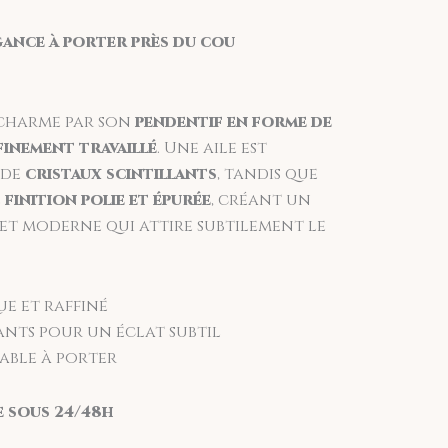
ursé. Vous disposez de 14 jours pour
égance à porter près du cou
u s'il n'a pas été porté.
charme par son
pendentif en forme de
finement travaillé
. Une aile est
 de
cristaux scintillants
, tandis que
e
finition polie et épurée
, créant un
et moderne qui attire subtilement le
e et raffiné
ants pour un éclat subtil
able à porter
e sous 24/48h