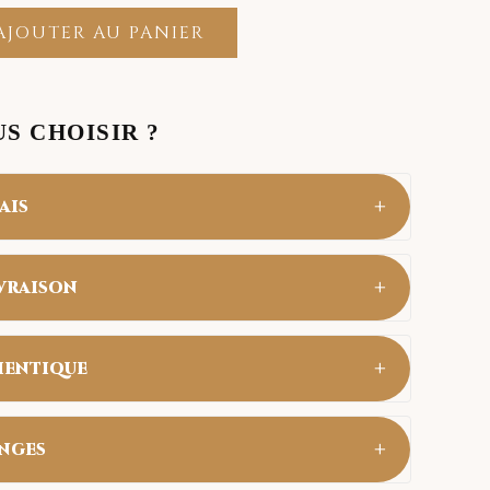
DHS.
AJOUTER AU PANIER
S CHOISIR ?
+
ais
e partout au Maroc.
+
ivraison
 24 à 48h
uniquement à la réception de votre
+
hentique
 Delivery).
sont en Argent Sterling 925 véritable. Ils
+
nges
et gardent leur éclat. Garantie incluse.