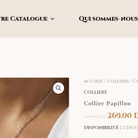
re Catalogue
Qui sommes-nous
quantité
Accueil
/
Le
Colliers
/ C
de
Colliers
Collier
prix
Papillon
Collier Papillon
initial
269.00
319.00
DHS
était :
Disponibilité :
2 en 
319.00