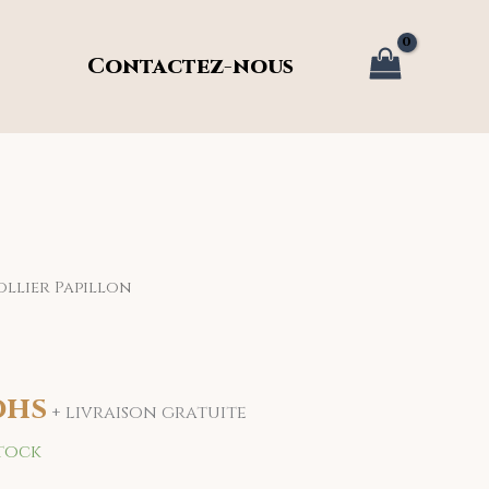
Contactez-nous
ollier Papillon
Le
prix
actuel
DHS
+ livraison gratuite
est :
stock
269.00