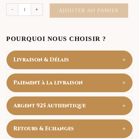
-
+
AJOUTER AU PANIER
POURQUOI NOUS CHOISIR ?
+
Livraison & Délais
Livraison Gratuite partout au Maroc.
+
Paiement à la livraison
• Toutes Les villes : 24 à 48h
Payez en espèces uniquement à la réception
+
Argent 925 Authentique
de votre commande (Cash on Delivery).
tous nos articles sont en Argent Sterling
+
Retours & Echanges
925 véritable. Ils resistent à l'eau et