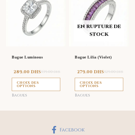
a
a
plusieurs
plus
variations.
vari
EN RUPTURE DE
Les
Les
STOCK
options
opti
peuvent
peu
être
être
Bague Luminous
Bague Lilia (Violet)
choisies
choi
sur
sur
289.00
DHS
339.00
279.00
DHS
329.00
DHS
DHS
la
la
CHOIX DES
CHOIX DES
page
page
OPTIONS
OPTIONS
du
du
Bagues
Bagues
produit
prod
Facebook