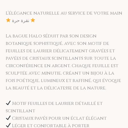
gardent leur éclat. Garantie incluse.
Satisfait ou remboursé. Vous disposez de 14
L’élégance naturelle au service de votre main
jours pour échanger votre bijou s'il n'a pas
نقرة حرة
été porté.
La bague Halo séduit par son design
botanique sophistiqué, avec son motif de
feuilles de laurier délicatement gravées et
pavées de cristaux scintillants sur toute la
circonférence en argent. Chaque feuille est
sculptée avec minutie, créant un bijou à la
fois poétique, lumineux et raffiné, qui évoque
la beauté et la délicatesse de la nature.
Motif feuilles de laurier détaillé et
scintillant
Cristaux pavés pour un éclat élégant
Léger et confortable à porter