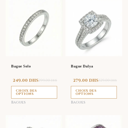
Ce
Ce
produit
prod
a
a
plusieurs
plus
variations.
vari
Les
Les
options
opti
peuvent
peu
être
être
Bague Solo
Bague Dalya
choisies
choi
sur
sur
249.00
DHS
299.00
279.00
DHS
329.00
DHS
DHS
la
la
CHOIX DES
CHOIX DES
page
page
OPTIONS
OPTIONS
du
du
Bagues
Bagues
produit
prod
Ce
Ce
produit
prod