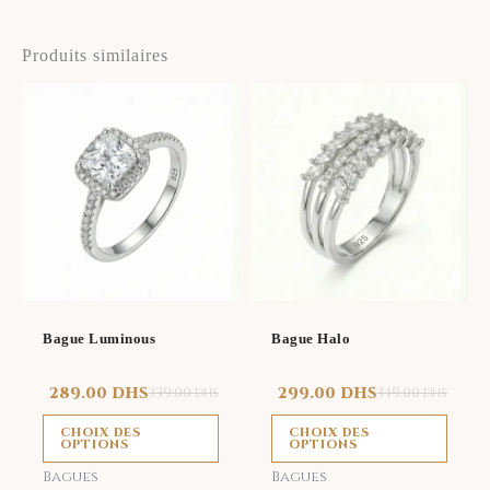
Produits similaires
Ce
Ce
produit
prod
a
a
plusieurs
plus
variations.
vari
Les
Les
options
opti
peuvent
peu
être
être
Bague Luminous
Bague Halo
choisies
choi
sur
sur
289.00
DHS
339.00
299.00
DHS
349.00
DHS
DHS
la
la
CHOIX DES
CHOIX DES
page
page
OPTIONS
OPTIONS
du
du
Bagues
Bagues