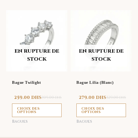
produit
prod
Ce
Ce
produit
prod
a
a
plusieurs
plus
variations.
vari
EN RUPTURE DE
EN RUPTURE DE
Les
Les
STOCK
STOCK
options
opti
peuvent
peu
être
être
Bague Twilight
Bague Lilia (Blanc)
choisies
choi
sur
sur
259.00
DHS
309.00
279.00
DHS
329.00
DHS
DHS
la
la
CHOIX DES
CHOIX DES
page
page
OPTIONS
OPTIONS
du
du
Bagues
Bagues
produit
prod