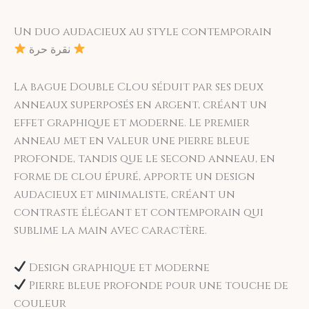
gardent leur éclat. Garantie incluse.
Satisfait ou remboursé. Vous disposez de 14
Un duo audacieux au style contemporain
jours pour échanger votre bijou s'il n'a pas
نقرة حرة
été porté.
La bague Double Clou séduit par ses deux
anneaux superposés en argent, créant un
effet graphique et moderne. Le premier
anneau met en valeur une pierre bleue
profonde, tandis que le second anneau, en
forme de clou épuré, apporte un design
audacieux et minimaliste, créant un
contraste élégant et contemporain qui
sublime la main avec caractère.
Design graphique et moderne
Pierre bleue profonde pour une touche de
couleur