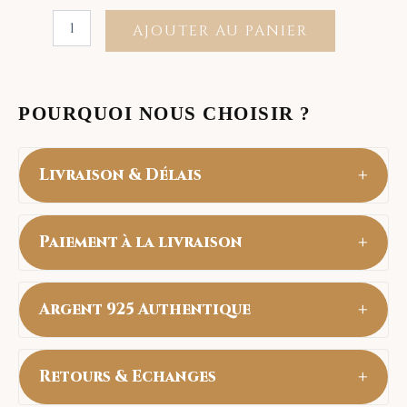
AJOUTER AU PANIER
POURQUOI NOUS CHOISIR ?
+
Livraison & Délais
Livraison Gratuite partout au Maroc.
+
Paiement à la livraison
• Toutes Les villes : 24 à 48h
Payez en espèces uniquement à la réception
+
Argent 925 Authentique
de votre commande (Cash on Delivery).
tous nos articles sont en Argent Sterling
+
Retours & Echanges
925 véritable. Ils resistent à l'eau et