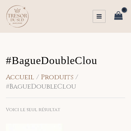
Aller
au
contenu
#BagueDoubleClou
Accueil
Produits
#BagueDoubleClou
Voici le seul résultat
Ce