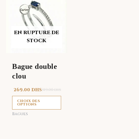
produit
a
plusieurs
variations.
EN RUPTURE DE
Les
STOCK
options
peuvent
être
Bague double
choisies
clou
sur
la
269.00
DHS
319.00
DHS
page
du
CHOIX DES
OPTIONS
produit
Bagues