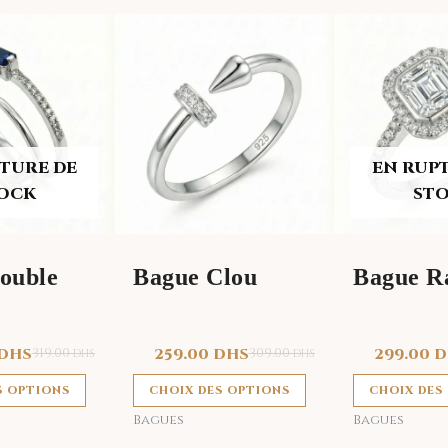
Ce
Ce
produit
produit
a
a
plusieurs
plusieurs
variations.
variations.
Les
Les
TURE DE
EN RUP
options
options
OCK
ST
peuvent
peuvent
être
être
choisies
choisies
ouble
Bague Clou
Bague R
sur
sur
la
la
page
page
DHS
319.00
259.00
DHS
309.00
299.00
D
DHS
DHS
du
du
produit
produit
S OPTIONS
CHOIX DES OPTIONS
CHOIX DES
Bagues
Bagues