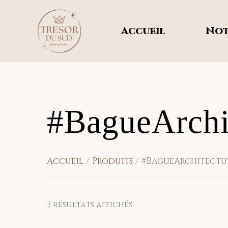
Trié
Aller
du
au
plus
récent
Accueil
Not
contenu
au
plus
ancien
#BagueArchi
Accueil
Produits
#BagueArchitectu
3 résultats affichés