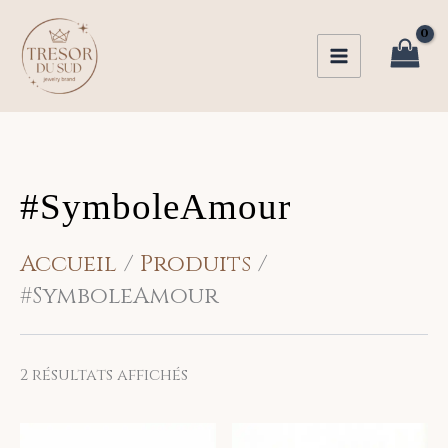
Trié
Aller
du
au
plus
récent
contenu
au
plus
ancien
#SymboleAmour
Accueil
Produits
#SymboleAmour
2 résultats affichés
Ce