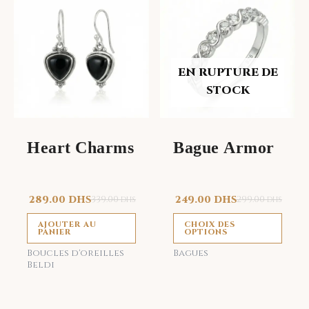
prod
a
plus
vari
EN RUPTURE DE
Les
STOCK
opti
peu
être
Heart Charms
Bague Armor
choi
sur
la
289.00
DHS
339.00
249.00
DHS
299.00
DHS
DHS
page
du
AJOUTER AU
CHOIX DES
PANIER
OPTIONS
prod
Boucles d'oreilles
Bagues
Beldi