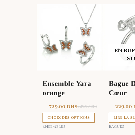
Ce
produit
a
plusieurs
variations.
Les
EN RUP
options
ST
peuvent
être
choisies
Ensemble Yara
Bague 
sur
orange
Cœur
la
page
729.00
DHS
829.00
229.00
DHS
du
produit
CHOIX DES OPTIONS
LIRE LA S
Ensembles
Bagues