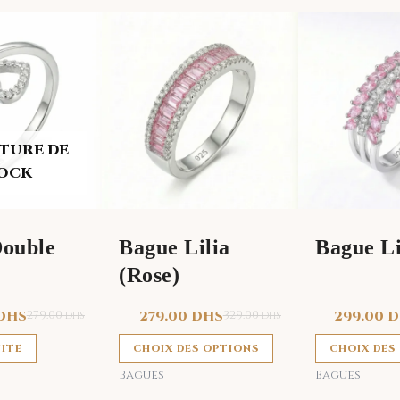
Ce
produit
a
plusieurs
variations.
Les
TURE DE
options
OCK
peuvent
être
choisies
Double
Bague Lilia
Bague Li
sur
(Rose)
la
page
DHS
279.00
279.00
DHS
329.00
299.00
D
DHS
DHS
du
produit
UITE
CHOIX DES OPTIONS
CHOIX DES
Bagues
Bagues