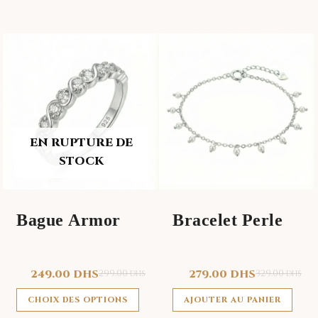
Ce
produit
a
plusieurs
variations.
Les
EN RUPTURE DE
options
STOCK
peuvent
être
choisies
Bague Armor
Bracelet Perle
sur
la
page
249.00
DHS
299.00
279.00
DHS
329.00
DHS
DHS
du
produit
CHOIX DES OPTIONS
AJOUTER AU PANIER