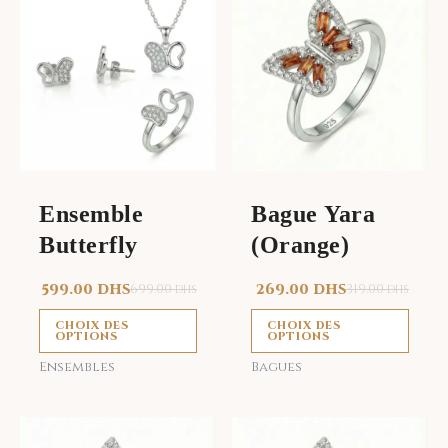
produit
prod
a
a
plusieurs
plus
variations.
vari
Les
Les
options
opti
peuvent
peu
être
être
Ensemble
Bague Yara
choisies
choi
Butterfly
(Orange)
sur
sur
la
la
599.00
DHS
699.00
269.00
DHS
319.00
DHS
DHS
page
page
du
du
CHOIX DES
CHOIX DES
OPTIONS
OPTIONS
produit
prod
Ensembles
Bagues
Ce
Ce