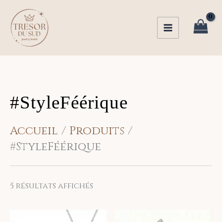
Trié
Aller
du
au
plus
récent
contenu
au
plus
ancien
#StyleFéérique
Accueil
Produits
#StyleFéérique
5 résultats affichés
Ce
Ce