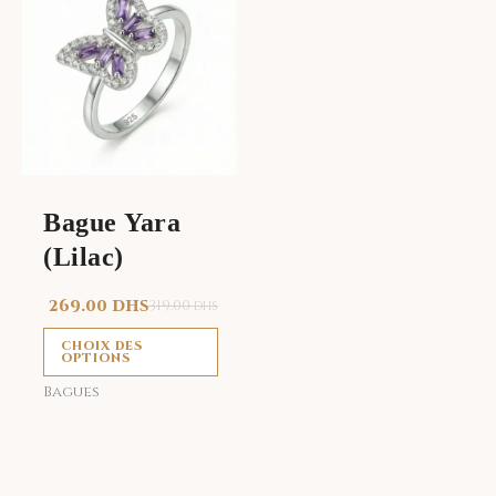
produit
a
plusieurs
variations.
Les
options
peuvent
être
Bague Yara
choisies
(Lilac)
sur
la
269.00
DHS
319.00
DHS
page
du
CHOIX DES
OPTIONS
produit
Bagues