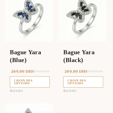
produit
prod
a
a
plusieurs
plus
variations.
vari
Les
Les
options
opti
peuvent
peu
être
être
Bague Yara
Bague Yara
choisies
choi
(Blue)
(Black)
sur
sur
la
la
269.00
DHS
319.00
269.00
DHS
319.00
DHS
DHS
page
page
du
du
CHOIX DES
CHOIX DES
OPTIONS
OPTIONS
produit
prod
Bagues
Bagues
Ce