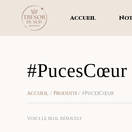
Aller
au
Accueil
Not
contenu
#PucesCœur
Accueil
Produits
#PucesCœur
Voici le seul résultat