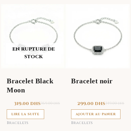
EN RUPTURE DE
STOCK
Bracelet Black
Bracelet noir
Moon
319.00
DHS
369.00
299.00
DHS
349.00
DHS
DHS
LIRE LA SUITE
AJOUTER AU PANIER
Bracelets
Bracelets