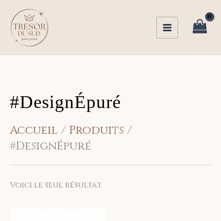
Aller
au
contenu
#DesignÉpuré
Accueil
Produits
#DesignÉpuré
Voici le seul résultat