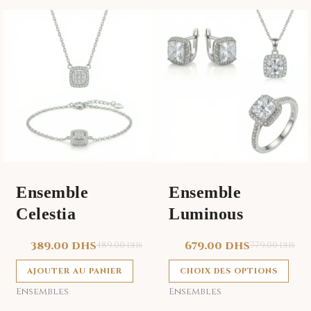
Ce
pro
a
plu
var
Les
opt
peu
êtr
cho
Ensemble
Ensemble
sur
Celestia
Luminous
la
pag
389.00
DHS
489.00
679.00
DHS
779.00
DHS
DHS
du
pro
AJOUTER AU PANIER
CHOIX DES OPTIONS
Ensembles
Ensembles