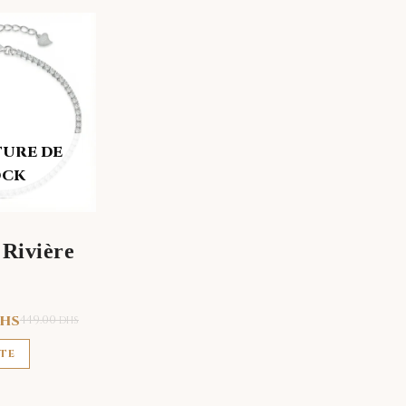
TURE DE
OCK
 Rivière
HS
449.00
DHS
ITE