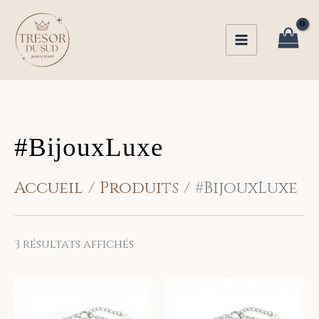
Trié
Aller
du
au
plus
récent
contenu
au
plus
ancien
#BijouxLuxe
Accueil
Produits
#BijouxLuxe
3 résultats affichés