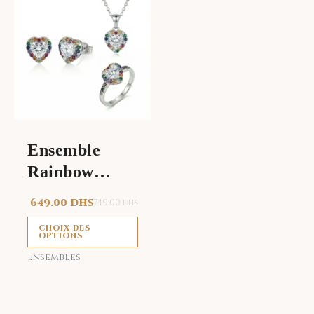
produit
a
plusieurs
variations.
Les
options
peuvent
être
Ensemble
choisies
Rainbow
sur
la
Heart
649.00
DHS
749.00
DHS
page
du
CHOIX DES
OPTIONS
produit
Ensembles