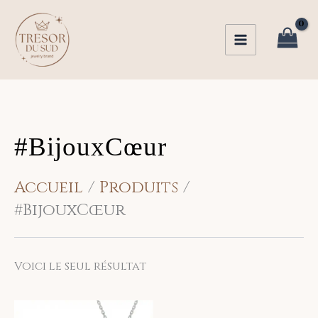
Aller
au
contenu
#BijouxCœur
Accueil
Produits
#BijouxCœur
Voici le seul résultat
Ce