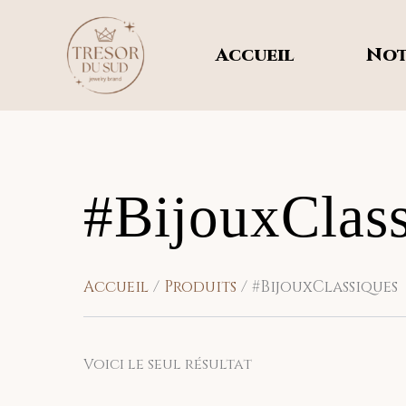
Aller
au
Accueil
Not
contenu
#BijouxClas
Accueil
Produits
#BijouxClassiques
Voici le seul résultat