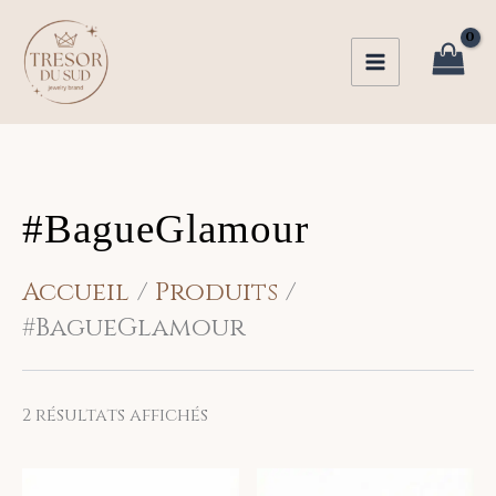
Trié
Aller
du
au
plus
récent
contenu
au
plus
ancien
#BagueGlamour
Accueil
Produits
#BagueGlamour
2 résultats affichés
Ce
Ce