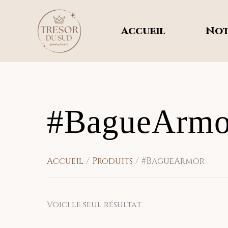
Aller
au
Accueil
Not
contenu
#BagueArmo
Accueil
Produits
#BagueArmor
Voici le seul résultat