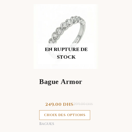
Ce
produit
a
plusieurs
variations.
Les
EN RUPTURE DE
options
STOCK
peuvent
être
choisies
Bague Armor
sur
la
page
249.00
DHS
299.00
DHS
du
produit
CHOIX DES OPTIONS
Bagues