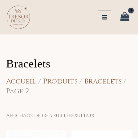
Trié
Aller
du
au
plus
récent
contenu
au
plus
ancien
Bracelets
Accueil
Produits
Bracelets
Page 2
Affichage de 13–15 sur 15 résultats