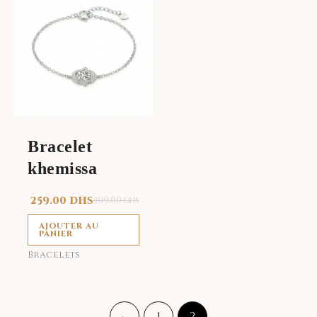
Bracelet
khemissa
259.00
DHS
309.00
DHS
AJOUTER AU
PANIER
Bracelets
←
1
2