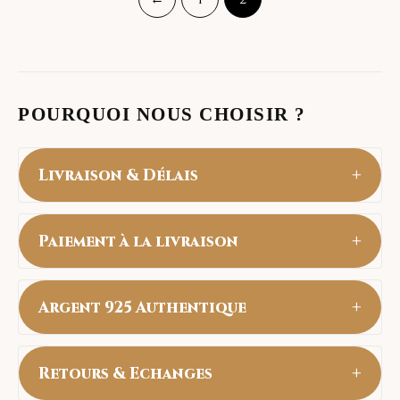
POURQUOI NOUS CHOISIR ?
+
Livraison & Délais
Livraison Gratuite partout au Maroc.
+
Paiement à la livraison
• Toutes Les villes : 24 à 48h
Payez en espèces uniquement à la réception
+
Argent 925 Authentique
de votre commande (Cash on Delivery).
tous nos articles sont en Argent Sterling
+
Retours & Echanges
925 véritable. Ils resistent à l'eau et